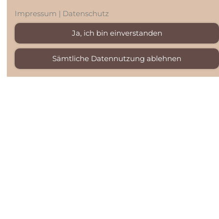
Impressum
|
Datenschutz
Mobile
Ja, ich bin einverstanden
Event-Catering
Cocktailbar
Sämtliche Datennutzung ablehnen
Mobile Kaffeebar mit Barista-Service
in Stuttgart mieten
Wenn Sie Ihrem Event in Stuttgart ein besonderes
Highlight bieten möchten, ist unsere mobile Kaffeebar
die perfekte Ergänzung. Mit frisch zubereiteten