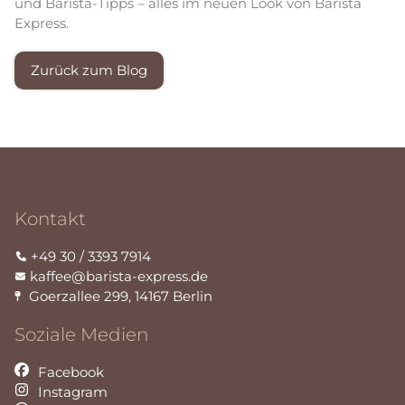
und Barista-Tipps – alles im neuen Look von Barista
Express.
Zurück zum Blog
Kontakt
+49 30 / 3393 7914
kaffee@barista-express.de
Goerzallee 299
,
14167
Berlin
Soziale Medien
Facebook
Instagram